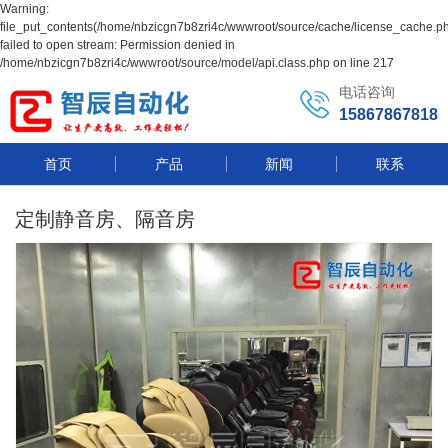
Warning:
file_put_contents(/home/nbzicgn7b8zri4c/wwwroot/source/cache/license_cache.ph
failed to open stream: Permission denied in
/home/nbzicgn7b8zri4c/wwwroot/source/model/api.class.php on line 217
电话咨询
15867867818
首页
产品
新闻
联系
定制静音房、隔音房