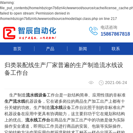
Warning:
file_put_contents(/home/nbzicgn7b8zri4c/wwwroot/source/cache/license_cache.ph
failed to open stream: Permission denied in
/home/nbzicgn7b8zri4c/wwwroot/source/model/api.class.php on line 217
电话咨询
15867867818
首页
产品
新闻
联系
归类​装配线生产厂家普遍的生产制造流水线设
备工作台
2021-06-24
生产制造
流水线设备
工作台是一款结构简单、应用性强的非标准
生产流水线
机器设备，它在诸多岗位的商品生产加工出产上都有十
分关键的功效。生产制造
流水线
设备工作台比照于别的非标准出产
机器设备在应用中更具有协调能力，这主要归功于它在规划和结构
上的优点。
流水线工作台
在商品生产加工出产中的功效是做为实际
操作安全通道，即用以工作员进行商品的安装、包裝等实际操作。
它的结构方法也因应用自然环境和技术工种不一样会出现不一样的