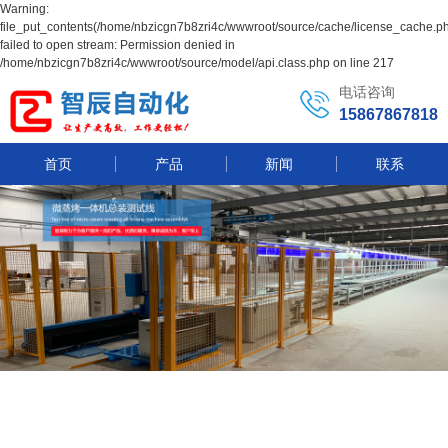
Warning:
file_put_contents(/home/nbzicgn7b8zri4c/wwwroot/source/cache/license_cache.ph
failed to open stream: Permission denied in
/home/nbzicgn7b8zri4c/wwwroot/source/model/api.class.php on line 217
电话咨询
15867867818
首页
产品
新闻
联系